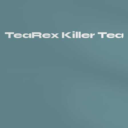
TeaRex Killer Tea