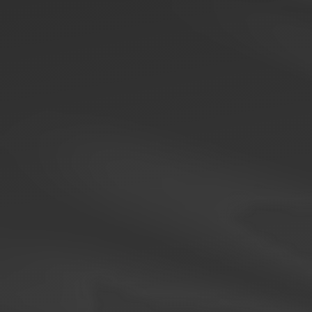
Houston,
We
Have
a
Website​
M
o
o
n
C
a
m
p
M
e
d
i
a
i
s
a
v
i
d
e
o
P
r
o
d
u
c
t
i
o
n
c
o
m
p
a
n
y
i
n
P
o
r
t
l
a
n
d
O
r
e
g
o
n
.
W
e
h
a
d
t
h
e
g
r
e
a
t
o
p
p
o
r
t
u
n
i
t
y
t
o
d
e
s
i
g
n
a
n
d
d
e
v
e
l
o
p
t
h
e
i
r
n
e
w
w
e
b
s
i
t
e
a
n
d
g
i
v
e
t
h
e
i
r
c
u
r
r
e
n
t
b
r
a
n
d
a
l
i
t
t
l
e
e
x
t
r
a
f
u
n
c
o
n
t
e
n
t
.
T
h
i
s
w
a
s
a
g
r
e
a
t
o
p
p
o
r
t
u
n
i
t
y
t
o
i
l
l
u
s
t
r
a
t
e
a
n
d
a
d
d
i
n
t
e
r
a
c
t
i
v
e
R
i
v
e
a
n
d
L
o
t
t
i
e
a
n
i
m
a
t
i
o
n
s
t
o
t
h
e
s
i
t
e
.
R
i
v
e
i
s
t
h
e
n
e
w
F
l
a
s
h
a
n
d
w
e
a
r
e
e
x
c
i
t
e
d
t
o
c
r
e
a
t
e
n
e
w
m
o
t
i
o
n
d
e
s
i
g
n
e
d
w
e
b
s
i
t
e
s
w
i
t
h
t
h
e
s
e
e
l
e
m
e
n
t
s
.