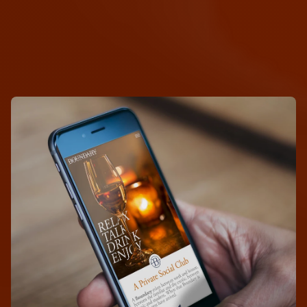
B
o
u
n
d
a
r
y
C
l
u
b
i
s
a
p
r
i
v
a
t
e
s
o
c
i
a
l
w
i
n
e
b
a
r
i
n
P
o
r
t
l
a
n
d
,
O
r
.
T
h
i
s
w
a
s
a
g
r
e
a
t
o
p
p
o
r
t
u
n
i
t
y
f
o
r
a
e
x
t
e
n
s
i
v
e
w
e
b
d
e
s
i
g
n
w
i
t
h
a
m
e
m
b
e
r
p
o
r
t
a
l
.
W
e
a
l
s
o
w
e
r
e
c
h
a
l
l
e
n
g
e
d
t
o
s
h
o
o
t
s
o
m
e
p
h
o
t
o
g
r
a
p
h
y
f
o
r
t
h
i
s
a
m
a
z
i
n
g
c
l
u
b
.
B
e
a
u
t
i
f
u
l
c
o
l
o
r
a
n
d
t
e
x
t
u
r
e
t
h
r
o
u
g
h
o
u
t
.
T
h
e
y
h
a
v
e
s
i
n
c
e
s
l
i
g
h
t
l
y
c
h
a
n
g
e
d
t
h
e
w
e
b
d
e
s
i
g
n
f
r
o
m
m
y
o
r
i
g
i
n
a
l
c
o
n
c
e
p
t
,
b
u
t
t
h
e
y
d
i
d
k
e
e
p
t
h
e
m
a
j
o
r
i
t
y
o
f
t
h
e
p
h
o
t
o
g
r
a
p
h
y
a
n
d
g
e
n
e
r
a
l
t
h
e
m
e
.
N
o
n
e
t
h
e
l
e
s
s
i
t
i
s
a
g
r
e
a
t
c
a
s
e
s
t
u
d
y
a
n
d
a
s
e
t
o
f
d
e
s
i
g
n
s
w
e
w
i
l
l
n
o
t
f
o
r
g
e
t
.