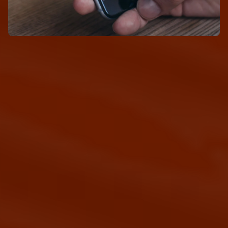
Good
ole
Photography
O
n
e
o
f
o
u
r
f
a
v
o
r
i
t
e
P
h
o
t
o
s
h
o
o
t
s
t
o
d
a
t
e
.
B
e
a
u
t
i
f
u
l
a
m
b
i
a
n
c
e
.
W
i
n
e
,
f
o
o
d
,
p
e
o
p
l
e
.
E
n
o
u
g
h
s
a
i
d
.