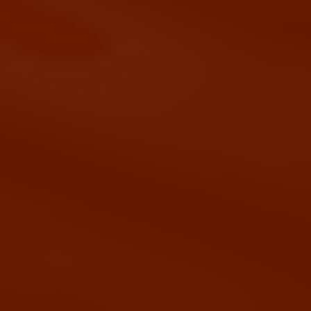
Original
website
Concept
designs
M
y
s
e
c
o
n
d
d
e
s
i
g
n
f
o
r
t
h
e
w
e
b
s
i
t
e
.
I
a
c
t
u
a
l
l
y
p
r
e
f
e
r
t
h
i
s
p
h
o
t
o
g
r
a
p
h
y
d
r
i
v
e
n
s
t
y
l
e
,
w
h
e
r
e
I
i
n
c
o
r
p
o
r
a
t
e
d
t
h
e
w
i
n
e
b
o
t
t
l
e
.